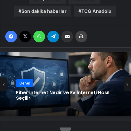
Son dakika haberler
TCG Anadolu
Facebook
X
WhatsApp
Telegram
Email'den paylaş
Yaz
Genel
Fiber İnternet Nedir ve Ev İnterneti Nasıl
Seçilir