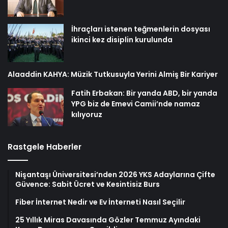
İhraçları istenen teğmenlerin dosyası
ikinci kez disiplin kurulunda
Alaaddin KAHYA: Müzik Tutkusuyla Yerini Almiş Bir Kariyer
Fatih Erbakan: Bir yanda ABD, bir yanda
YPG biz de Emevi Camii’nde namaz
kılıyoruz
Rastgele Haberler
Nişantaşı Üniversitesi’nden 2026 YKS Adaylarına Çifte
Güvence: Sabit Ücret ve Kesintisiz Burs
Fiber İnternet Nedir ve Ev İnterneti Nasıl Seçilir
25 Yıllık Miras Davasında Gözler Temmuz Ayındaki