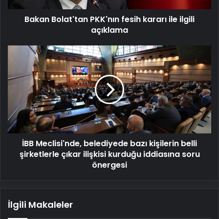
Bakan Bolat'tan PKK'nın fesih kararı ile ilgili
açıklama
İBB
Meclisi'nde,
belediyede
bazı
kişilerin
belli
şirketlerle
çıkar
ilişkisi
İBB Meclisi'nde, belediyede bazı kişilerin belli
kurduğu
iddiasına
şirketlerle çıkar ilişkisi kurduğu iddiasına soru
soru
önergesi
önergesi
İlgili Makaleler