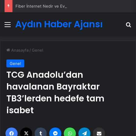
Fiber İnternet Nedir ve Ev İnterneti Nasıl Seçilir
Aydın Haber Ajansı
Menü
A
Anasayfa
/
Genel
Genel
TCG Anadolu’dan
havalanan Bayraktar
TB3’lerden hedefe tam
isabet
Facebook
X
Tumblr
Messenger
WhatsApp
Telegram
Email'den paylaş