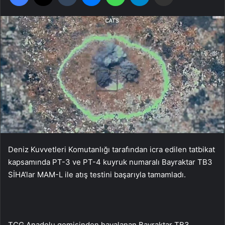
Deniz Kuvvetleri Komutanlığı tarafından icra edilen tatbikat
kapsamında PT-3 ve PT-4 kuyruk numaralı Bayraktar TB3
SİHA’lar MAM-L ile atış testini başarıyla tamamladı.
TCG Anadolu gemisinden havalanan Bayraktar TB3