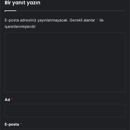
Bir yanıt yazın
E-posta adresiniz yayınlanmayacak.
Gerekli alanlar
*
ile
işaretlenmişlerdir
Y
o
r
u
m
*
Ad
*
E-posta
*