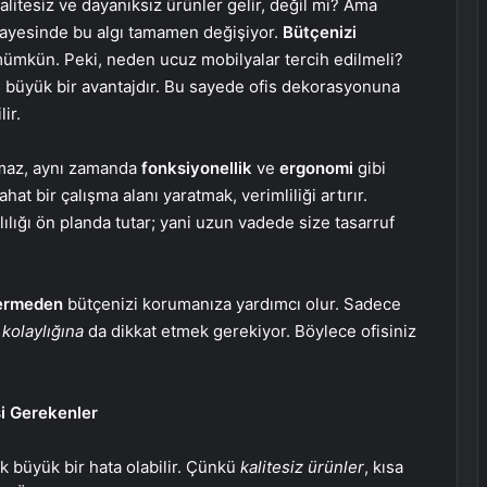
alitesiz ve dayanıksız ürünler gelir, değil mi? Ama
sayesinde bu algı tamamen değişiyor.
Bütçenizi
ümkün. Peki, neden ucuz mobilyalar tercih edilmeli?
n büyük bir avantajdır. Bu sayede ofis dekorasyonuna
ir.
maz, aynı zamanda
fonksiyonellik
ve
ergonomi
gibi
ahat bir çalışma alanı yaratmak, verimliliği artırır.
lılığı ön planda tutar; yani uzun vadede size tasarruf
vermeden
bütçenizi korumanıza yardımcı olur. Sadece
 kolaylığına
da dikkat etmek gerekiyor. Böylece ofisiniz
i Gerekenler
k büyük bir hata olabilir. Çünkü
kalitesiz ürünler
, kısa