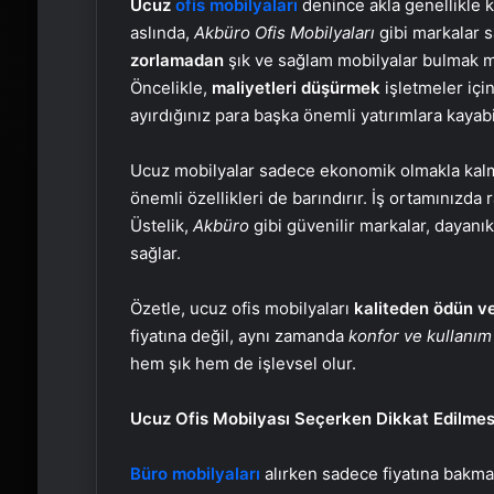
Ucuz
ofis mobilyaları
denince akla genellikle k
aslında,
Akbüro Ofis Mobilyaları
gibi markalar 
zorlamadan
şık ve sağlam mobilyalar bulmak m
Öncelikle,
maliyetleri düşürmek
işletmeler içi
ayırdığınız para başka önemli yatırımlara kayabil
Ucuz mobilyalar sadece ekonomik olmakla kal
önemli özellikleri de barındırır. İş ortamınızda r
Üstelik,
Akbüro
gibi güvenilir markalar, dayanık
sağlar.
Özetle, ucuz ofis mobilyaları
kaliteden ödün 
fiyatına değil, aynı zamanda
konfor ve kullanım
hem şık hem de işlevsel olur.
Ucuz Ofis Mobilyası Seçerken Dikkat Edilmes
Büro mobilyaları
alırken sadece fiyatına bakma