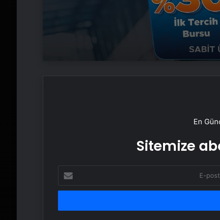
En Günc
Sitemize abo
E-
posta
adresinizi
girin