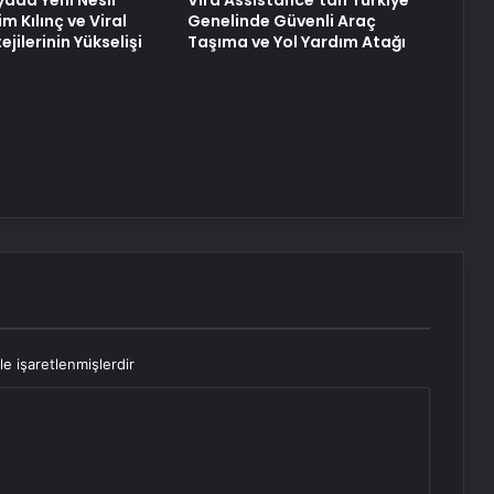
yada Yeni Nesil
Vira Assistance’tan Türkiye
im Kılınç ve Viral
Genelinde Güvenli Araç
ejilerinin Yükselişi
Taşıma ve Yol Yardım Atağı
le işaretlenmişlerdir