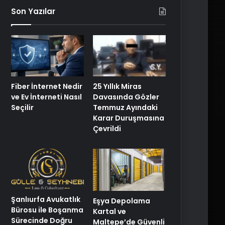
Son Yazılar
25 Yıllık Miras
Fiber İnternet Nedir
Davasında Gözler
ve Ev İnterneti Nasıl
Temmuz Ayındaki
Seçilir
Karar Duruşmasına
Çevrildi
Şanlıurfa Avukatlık
Eşya Depolama
Bürosu ile Boşanma
Kartal ve
Sürecinde Doğru
Maltepe’de Güvenli