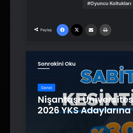
Oyuncu Koltukları
Facebook
X
Email'den paylaş
Yaz
Paylaş
Sonrakini Oku
Genel
Nişantaşı Üniversite
2026 YKS Adaylarına 
Güvence: Sabit Ücret
Kesintisiz Burs