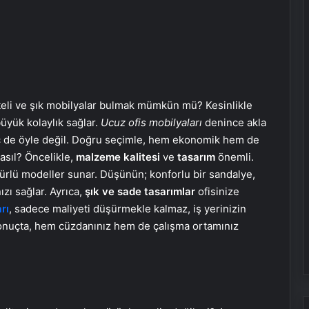
teli ve şık mobilyalar bulmak mümkün mü? Kesinlikle
üyük kolaylık sağlar.
Ucuz ofis mobilyaları
denince akla
hiç de öyle değil. Doğru seçimle, hem ekonomik hem de
nasıl? Öncelikle,
malzeme kalitesi
ve
tasarım
önemli.
rlü modeller sunar. Düşünün; konforlu bir sandalye,
zı sağlar. Ayrıca,
şık ve sade tasarımlar
ofisinize
rı
, sadece maliyeti düşürmekle kalmaz, iş yerinizin
onuçta, hem cüzdanınız hem de çalışma ortamınız