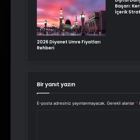
Dijital Dün
Başarı: Ker
İçerik Strat
2026 Diyanet Umre Fiyatları
Rehberi
Bir yanıt yazın
E-posta adresiniz yayınlanmayacak.
Gerekli alanlar
*
i
Y
o
r