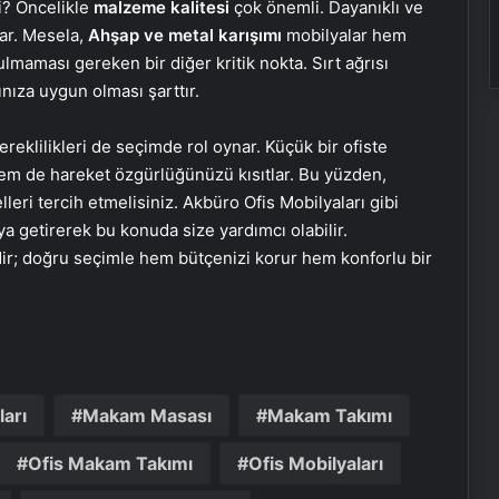
li? Öncelikle
malzeme kalitesi
çok önemli. Dayanıklı ve
ar. Mesela,
Ahşap ve metal karışımı
mobilyalar hem
lmaması gereken bir diğer kritik nokta. Sırt ağrısı
nıza uygun olması şarttır.
ereklilikleri de seçimde rol oynar. Küçük bir ofiste
hem de hareket özgürlüğünüzü kısıtlar. Bu yüzden,
eri tercih etmelisiniz. Akbüro Ofis Mobilyaları gibi
aya getirerek bu konuda size yardımcı olabilir.
r; doğru seçimle hem bütçenizi korur hem konforlu bir
arı
Makam Masası
Makam Takımı
Nişantaşı Üniversitesi’nden 2026 YKS
Ofis Makam Takımı
Ofis Mobilyaları
Adaylarına Çifte Güvence: Sabit
Ücret ve Kesintisiz Burs