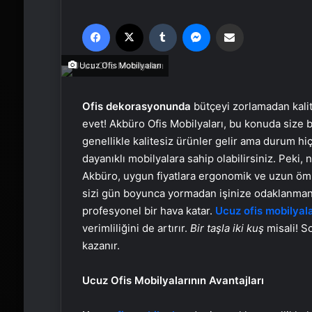
Facebook
X
Tumblr
Messenger
Email'den paylaş
Ucuz Ofis Mobilyaları
Ofis dekorasyonunda
bütçeyi zorlamadan kali
evet! Akbüro Ofis Mobilyaları, bu konuda size b
genellikle kalitesiz ürünler gelir ama durum 
dayanıklı mobilyalara sahip olabilirsiniz. Peki, 
Akbüro, uygun fiyatlara ergonomik ve uzun ömü
sizi gün boyunca yormadan işinize odaklanmanı
profesyonel bir hava katar.
Ucuz ofis mobilyala
verimliliğini de artırır.
Bir taşla iki kuş
misali! S
kazanır.
Ucuz Ofis Mobilyalarının Avantajları