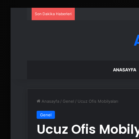
Son Dakika Haberleri
ANASAYFA
Anasayfa
/
Genel
/
Ucuz Ofis Mobilyaları
Genel
Ucuz Ofis Mobil