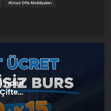
Ucuz Ofis Mobilyaları
Fiber İnternet Nedir ve Ev İnterneti
Nasıl Seçilir
25 Yıllık Miras Davasında Gözler
Temmuz Ayındaki Karar
Duruşmasına Çevrildi
Şanlıurfa Avukatlık Bürosu ile
Boşanma Sürecinde Doğru Avukatı
Seçin
Eşya Depolama Kartal ve
si’nden
Maltepe’de Güvenli ve
iklimlendirmeli Saklama
Çifte
 ve
Ortopodoloji İle Diyabetik Ayak
Yarası Tedavisi