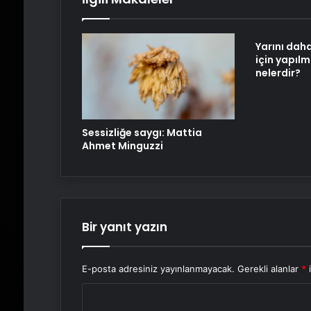
Yarını dah
için yapıl
nelerdir?
Sessizliğe saygı: Mattia
Ahmet Minguzzi
Bir yanıt yazın
E-posta adresiniz yayınlanmayacak.
Gerekli alanlar
*
i
Y