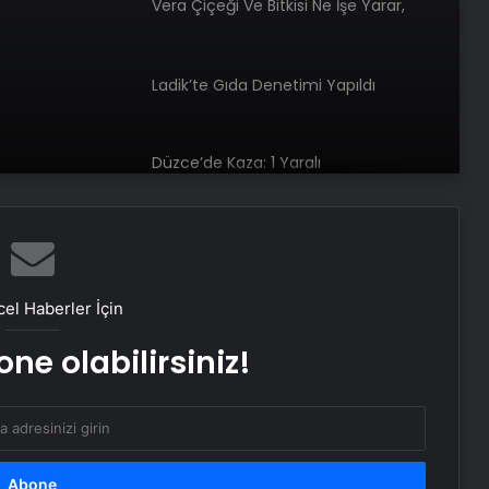
Vera Çiçeği Ve Bitkisi Ne İşe Yarar,
Yağı Nelerde Kullanılır?
Ladik’te Gıda Denetimi Yapıldı
Düzce’de Kaza: 1 Yaralı
Motosiklet yağmurda iş makinesine
çarptı
el Haberler İçin
Metro istasyonunda yürüyen
ne olabilirsiniz!
merdivenlerde reklam panosu genç
kadının üzerine düştü
Çocuklarda morluk ve kanama
uyarı sinyali olabilir