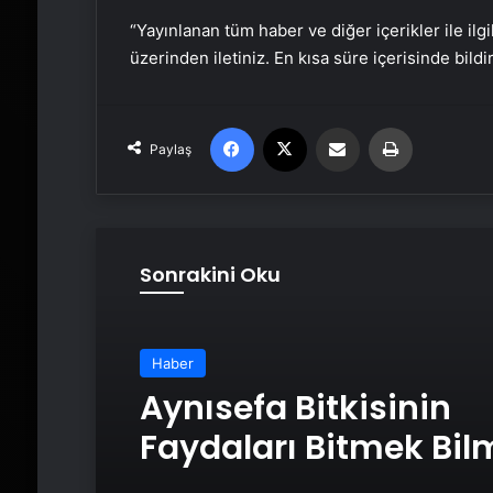
“Yayınlanan tüm haber ve diğer içerikler ile ilgil
üzerinden iletiniz. En kısa süre içerisinde bildi
Facebook
X
Email'den paylaş
Yaz
Paylaş
Sonrakini Oku
Haber
Aynısefa Bitkisinin
Faydaları Bitmek Bil