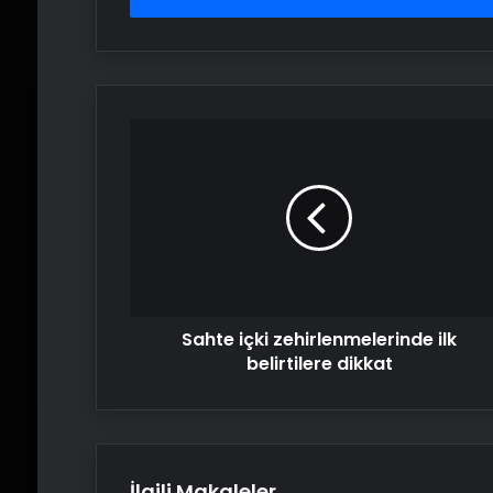
Sahte
içki
zehirlenmelerinde
ilk
belirtilere
dikkat
Sahte içki zehirlenmelerinde ilk
belirtilere dikkat
İlgili Makaleler