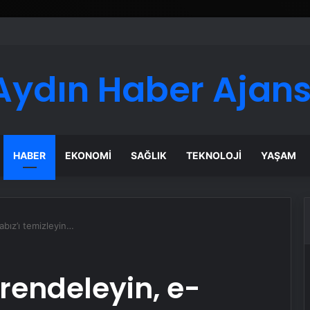
Aydın Haber Ajans
HABER
EKONOMI
SAĞLIK
TEKNOLOJI
YAŞAM
abız’ı temizleyin…
 rendeleyin, e-