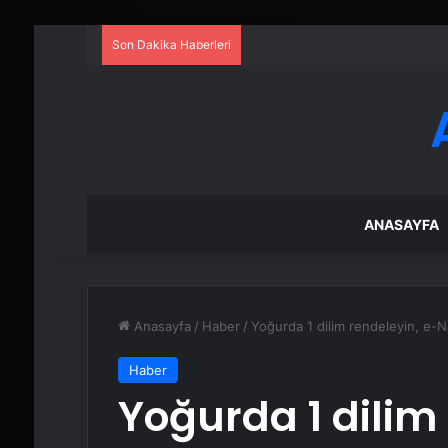
Son Dakika Haberleri
ANASAYFA
Anasayfa
/
Haber
/
Yoğurda 1 dilim rendeleyin, e-N
Haber
Yoğurda 1 dilim