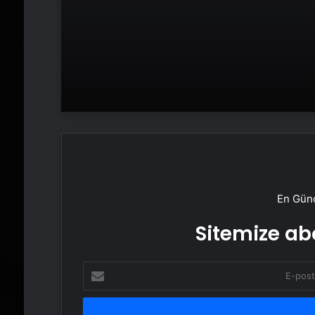
En Günc
Sitemize abo
E-
posta
adresinizi
girin