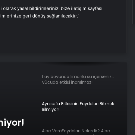
uyarı sinyali olabilir
i olarak yasal bildirimlerinizi bize iletişim sayfası
rimlerinize geri dönüş sağlanılacaktır.”
Yoğurda eklenir eklenmez besin
değerini 2 katına çıkıyor: Mutfakların
şahı işbaşında!
Kontrolsüz tansiyon aort
yırtılmasına sebep olabiliyor
1 ay boyunca limonlu su içerseniz…
Vücuda etkisi inanılmaz!
Aynısefa Bitkisinin Faydaları Bitmek
Bilmiyor!
miyor!
Aloe VeraFaydaları Nelerdir? Aloe