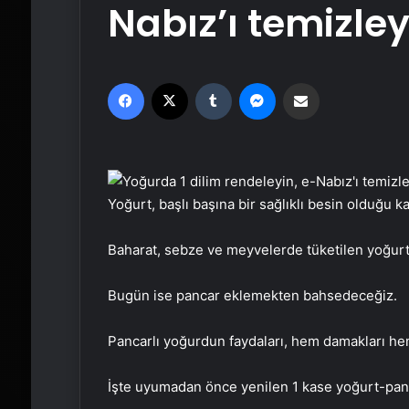
Nabız’ı temizle
Facebook
X
Tumblr
Messenger
Email'den paylaş
Yoğurt, başlı başına bir sağlıklı besin olduğu kada
Baharat, sebze ve meyvelerde tüketilen yoğurt, f
Bugün ise pancar eklemekten bahsedeceğiz.
Pancarlı yoğurdun faydaları, hem damakları he
İşte uyumadan önce yenilen 1 kase yoğurt-panc