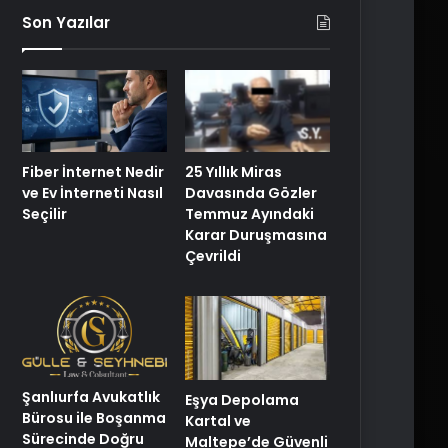
Son Yazılar
Fiber İnternet Nedir
25 Yıllık Miras
ve Ev İnterneti Nasıl
Davasında Gözler
Seçilir
Temmuz Ayındaki
Karar Duruşmasına
Çevrildi
Şanlıurfa Avukatlık
Eşya Depolama
Bürosu ile Boşanma
Kartal ve
Sürecinde Doğru
Maltepe’de Güvenli