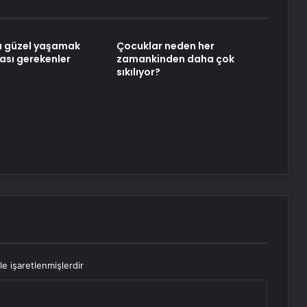
Ladik’te Gıda Denetimi Yapıldı
a güzel yaşamak
Çocuklar neden her
ması gerekenler
zamankinden daha çok
sıkılıyor?
Düzce’de Kaza: 1 Yaralı
le işaretlenmişlerdir