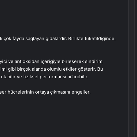
ok fayda sağlayan gıdalardır. Birlikte tüketildiğinde,
ici ve antioksidan içeriğiyle birleşerek sindirim,
etimi gibi birçok alanda olumlu etkiler gösterir. Bu
Motosiklet yağmurda iş makinesine
abilir ve fiziksel performansı artırabilir.
çarptı
er hücrelerinin ortaya çıkmasını engeller.
Metro istasyonunda yürüyen
merdivenlerde reklam panosu genç
kadının üzerine düştü
Çocuklarda morluk ve kanama