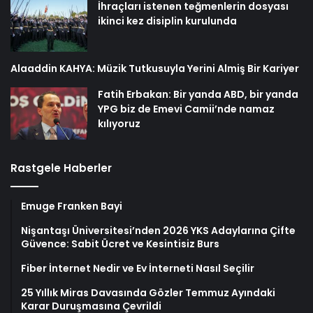
İhraçları istenen teğmenlerin dosyası
ikinci kez disiplin kurulunda
Alaaddin KAHYA: Müzik Tutkusuyla Yerini Almiş Bir Kariyer
Fatih Erbakan: Bir yanda ABD, bir yanda
YPG biz de Emevi Camii’nde namaz
kılıyoruz
Rastgele Haberler
Emuge Franken Bayi
Nişantaşı Üniversitesi’nden 2026 YKS Adaylarına Çifte
Güvence: Sabit Ücret ve Kesintisiz Burs
Fiber İnternet Nedir ve Ev İnterneti Nasıl Seçilir
25 Yıllık Miras Davasında Gözler Temmuz Ayındaki
Karar Duruşmasına Çevrildi