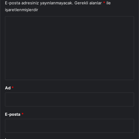
E-posta adresiniz yayınlanmayacak.
Gerekli alanlar
*
ile
işaretlenmişlerdir
Y
o
r
u
m
*
Ad
*
E-posta
*