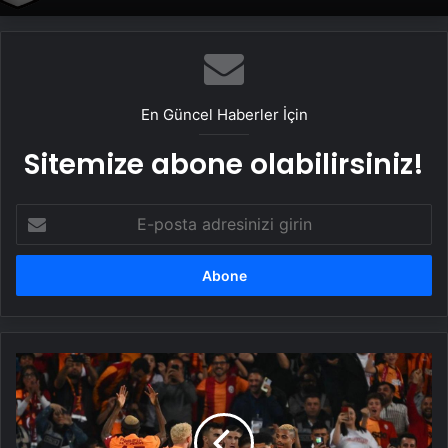
En Güncel Haberler İçin
Sitemize abone olabilirsiniz!
E-
posta
adresinizi
girin
Trabzonspor
-
Galatasaray
Maçı
Canlı