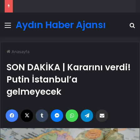
Aydın Haber Ajansı
Menü
A
Anasayfa
SON DAKİKA | Kararını verdi!
Putin İstanbul’a
gelmeyecek
Facebook
X
Tumblr
Messenger
WhatsApp
Telegram
Email'den paylaş