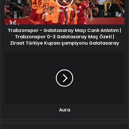
Anlatım
|
Trabzonspor
0-
Trabzonspor - Galatasaray Maçı Canlı Anlatım |
3
Galatasaray
Trabzonspor 0-3 Galatasaray Maç Özeti |
Maç
Ziraat Türkiye Kupası şampiyonu Galatasaray
Özeti
|
Aura
Ziraat
Türkiye
Kupası
şampiyonu
Galatasaray
Aura