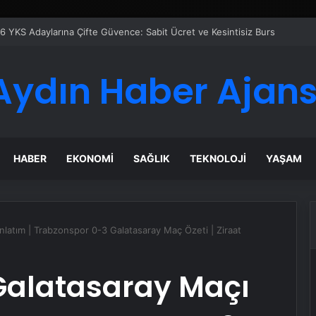
eti Nasıl Seçilir
Aydın Haber Ajans
HABER
EKONOMI
SAĞLIK
TEKNOLOJI
YAŞAM
nlatım | Trabzonspor 0-3 Galatasaray Maç Özeti | Ziraat
Galatasaray Maçı