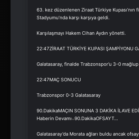
63. kez düzenlenen Ziraat Türkiye Kupası’nın f
Stadyumu’nda karşı karşıya geldi.
Karşılaşmayı Hakem Cihan Aydın yönetti.
22:47
ZİRAAT TÜRKİYE KUPASI ŞAMPİYONU 
Galatasaray, finalde Trabzonspor’u 3-0 mağlup
22:47
MAÇ SONUCU
Trabzonspor 0-3 Galatasaray
90.Dakika
MAÇIN SONUNA 3 DAKİKA İLAVE EDİ
Haberin Devamı
90.Dakika
OFSAYT…
Galatasaray’da Morata ağları buldu ancak ofsay