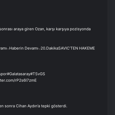
onrası araya giren Ozan, karşı karşıya pozisyonda
vamı
Haberin Devamı
20.Dakika
SAVIC’TEN HAKEME
nspor#Galatasaray#TSvGS
itter.com/rP2s6I7zmE
en sonra Cihan Aydın’a tepki gösterdi.