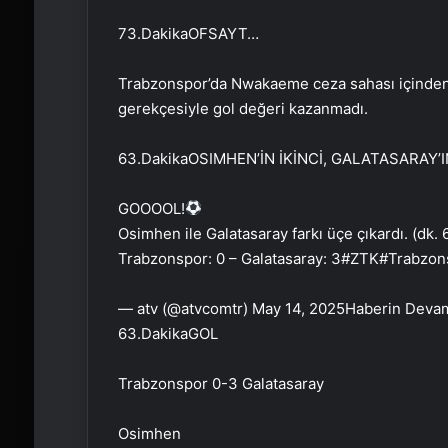
73.Dakika
OFSAYT…
Trabzonspor’da Nwakaeme ceza sahası içinden f
gerekçesiyle gol değeri kazanmadı.
63.Dakika
OSIMHEN’İN İKİNCİ, GALATASARAY
GOOOOL!
Osimhen ile Galatasaray farkı üçe çıkardı. (dk. 
Trabzonspor: 0 – Galatasaray: 3#ZTK#Trabzon
— atv (@atvcomtr) May 14, 2025
Haberin Deva
63.Dakika
GOL
Trabzonspor 0-3 Galatasaray
Osimhen