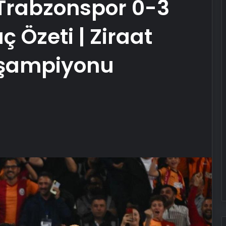
 Trabzonspor 0-3
 Özeti | Ziraat
 şampiyonu