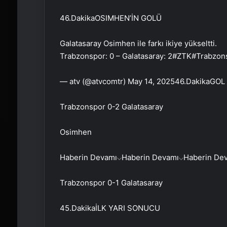
46.Dakika
OSIMHEN’İN GOLÜ
Galatasaray Osimhen ile farkı ikiye yükseltti.
Trabzonspor: 0 – Galatasaray: 2#ZTK#Trabzo
— atv (@atvcomtr) May 14, 2025
46.Dakika
GOL
Trabzonspor 0-2 Galatasaray
Osimhen
Haberin Devamı
Haberin Devamı
Haberin De
Trabzonspor 0-1 Galatasaray
45.Dakika
İLK YARI SONUCU