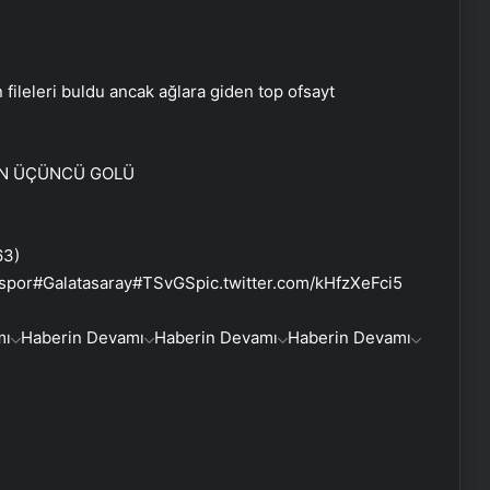
ileleri buldu ancak ağlara giden top ofsayt
’IN ÜÇÜNCÜ GOLÜ
63)
spor#Galatasaray#TSvGSpic.twitter.com/kHfzXeFci5
mı
Haberin Devamı
Haberin Devamı
Haberin Devamı