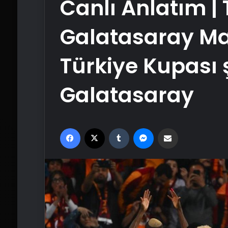
Canlı Anlatım |
Galatasaray Maç
Türkiye Kupası
Galatasaray
Facebook
X
Tumblr
Messenger
Email'den paylaş