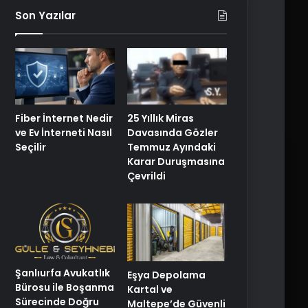
Son Yazılar
25 Yıllık Miras
Fiber İnternet Nedir
Davasında Gözler
ve Ev İnterneti Nasıl
Temmuz Ayındaki
Seçilir
Karar Duruşmasına
Çevrildi
Şanlıurfa Avukatlık
Eşya Depolama
Bürosu ile Boşanma
Kartal ve
Sürecinde Doğru
Maltepe’de Güvenli