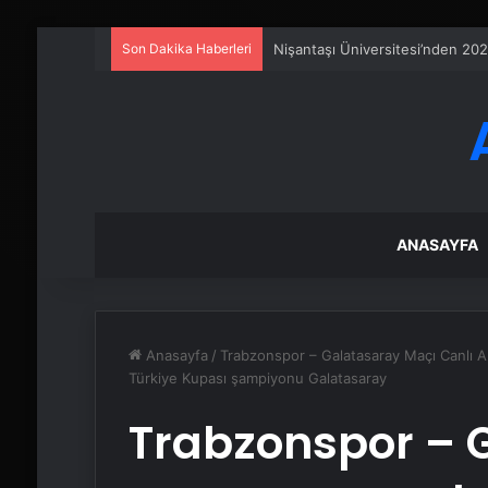
Son Dakika Haberleri
Fiber İnternet Nedir ve Ev İntern
ANASAYFA
Anasayfa
/
Trabzonspor – Galatasaray Maçı Canlı A
Türkiye Kupası şampiyonu Galatasaray
Trabzonspor – 