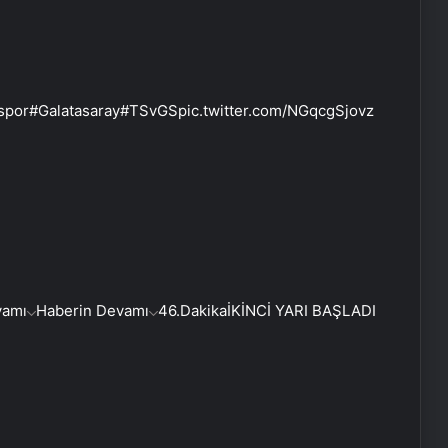
nspor#Galatasaray#TSvGSpic.twitter.com/NGqcgSjovz
vamı
Haberin Devamı
46.Dakika
İKİNCİ YARI BAŞLADI