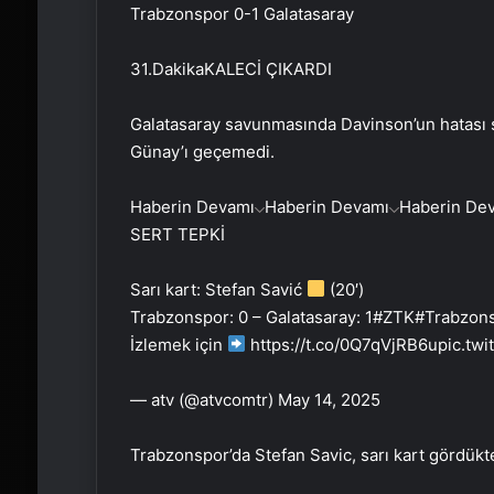
Trabzonspor 0-1 Galatasaray
31.Dakika
KALECİ ÇIKARDI
Galatasaray savunmasında Davinson’un hatası s
Günay’ı geçemedi.
Haberin Devamı
Haberin Devamı
Haberin De
SERT TEPKİ
Sarı kart: Stefan Savić
(20′)
Trabzonspor: 0 – Galatasaray: 1#ZTK#Trabzo
İzlemek için
https://t.co/0Q7qVjRB6upic.tw
— atv (@atvcomtr) May 14, 2025
Trabzonspor’da Stefan Savic, sarı kart gördükt